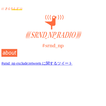
about
#srnd_np exclude:retweets に関するツイート